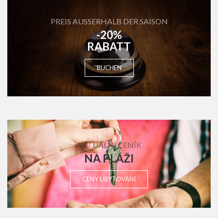
PREIS AUSSERHALB DER SAISON
-20%
RABATT
BUCHEN
AKTUÁLNÍ CENÍK
NA PLÁŽI
CENY UBYTOVÁNÍ