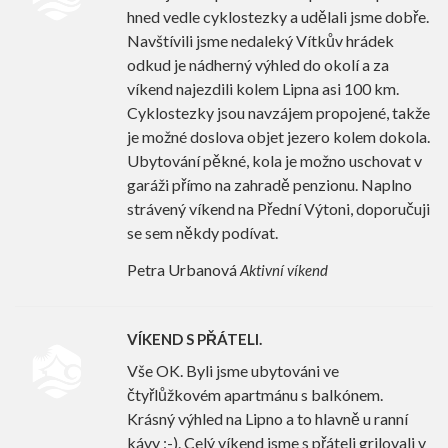
hned vedle cyklostezky a udělali jsme dobře.
Navštívili jsme nedaleký Vítkův hrádek
odkud je nádherný výhled do okolí a za
víkend najezdili kolem Lipna asi 100 km.
Cyklostezky jsou navzájem propojené, takže
je možné doslova objet jezero kolem dokola.
Ubytování pěkné, kola je možno uschovat v
garáži přímo na zahradě penzionu. Naplno
strávený víkend na Přední Výtoni, doporučuji
se sem někdy podívat.
Petra Urbanová
Aktivní víkend
VÍKEND S PŘÁTELI.
Vše OK. Byli jsme ubytováni ve
čtyřlůžkovém apartmánu s balkónem.
Krásný výhled na Lipno a to hlavně u ranní
kávy :-). Celý víkend jsme s přáteli grilovali v